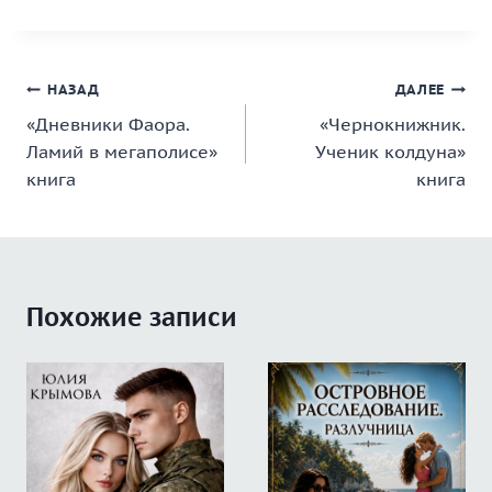
Навигация
НАЗАД
ДАЛЕЕ
«Дневники Фаора.
«Чернокнижник.
по
Ламий в мегаполисе»
Ученик колдуна»
записям
книга
книга
Похожие записи