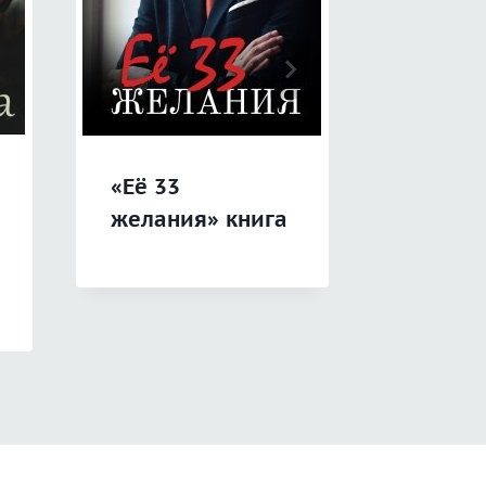
«Её 33
«Праж
желания» книга
синдро