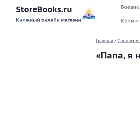
Перейти
Боевик
StoreBooks.ru
к
содержимому
Книжный онлайн магазин
Кримин
Главная
/
Современ
«Папа, я 