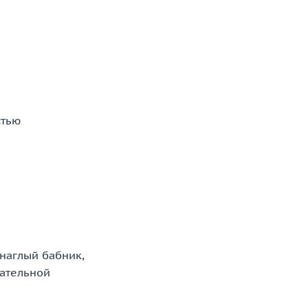
стью
.
 наглый бабник,
вательной