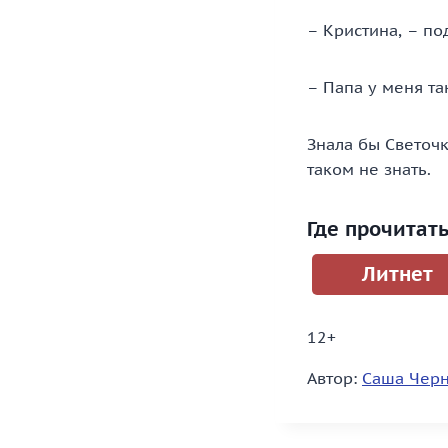
– Кристина, – п
– Папа у меня та
Знала бы Светоч
таком не знать.
Где прочитат
Литнет
12+
Автор:
Саша Чер