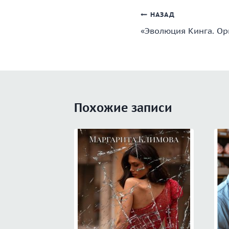
Навигация
НАЗАД
«Эволюция Кинга. Ор
по
записям
Похожие записи