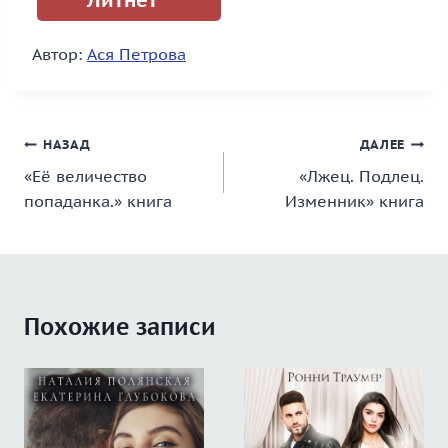
Литнет
Автор:
Ася Петрова
Навигация
НАЗАД
ДАЛЕЕ
«Её величество
«Лжец. Подлец.
по
попаданка.» книга
Изменник» книга
записям
Похожие записи