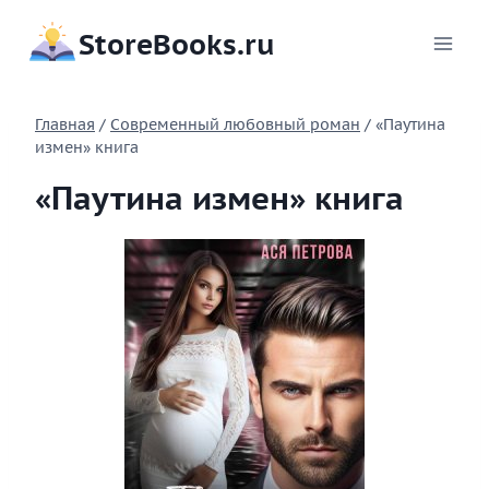
Перейти
StoreBooks.ru
к
содержимому
Главная
/
Современный любовный роман
/
«Паутина
измен» книга
«Паутина измен» книга