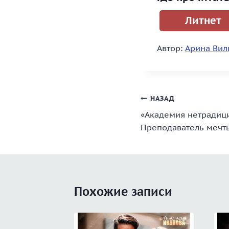
Литнет
Автор:
Арина Вил
Навигация
НАЗАД
«Академия нетрадиц
по
Преподаватель мечт
записям
Похожие записи