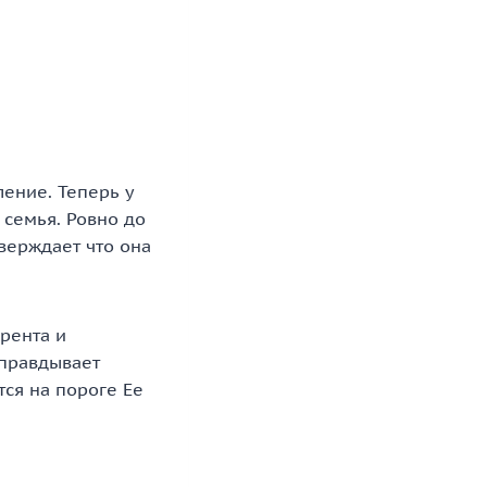
ение. Теперь у
 семья. Ровно до
тверждает что она
урента и
оправдывает
тся на пороге Ее