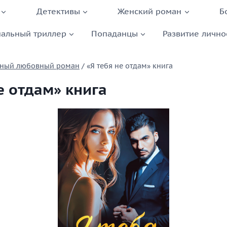
Детективы
Женский роман
Б
альный триллер
Попаданцы
Развитие лично
ный любовный роман
/
«Я тебя не отдам» книга
е отдам» книга