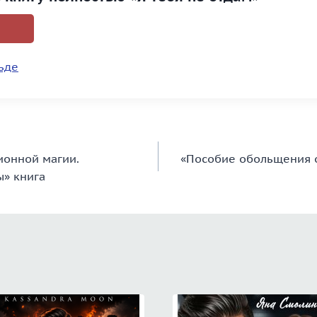
ьде
ионной магии.
«Пособие обольщения о
ы» книга