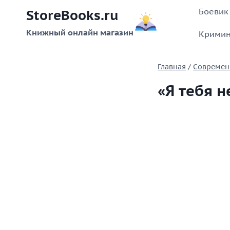
Перейти
Боевик
StoreBooks.ru
к
содержимому
Книжный онлайн магазин
Кримин
Главная
/
Современ
«Я тебя н