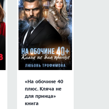
«На обочине 40
«Венде
плюс. Кляча не
книга
для принца»
книга