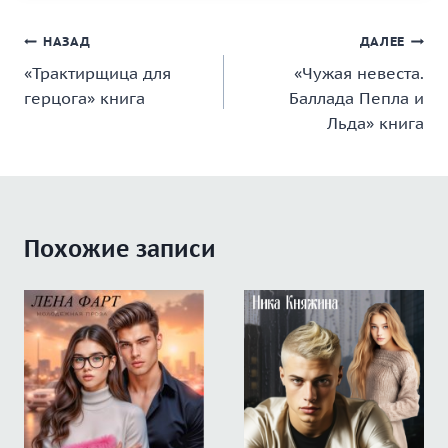
Навигация
НАЗАД
ДАЛЕЕ
«Трактирщица для
«Чужая невеста.
по
герцога» книга
Баллада Пепла и
записям
Льда» книга
Похожие записи