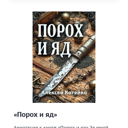
ЛЕТО»
«Порох и яд»
Аннотация к книге «Порох и яд» За мной,