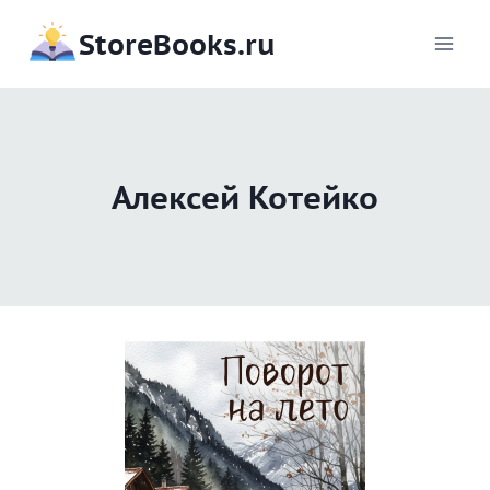
Перейти
StoreBooks.ru
к
содержимому
Алексей Котейко