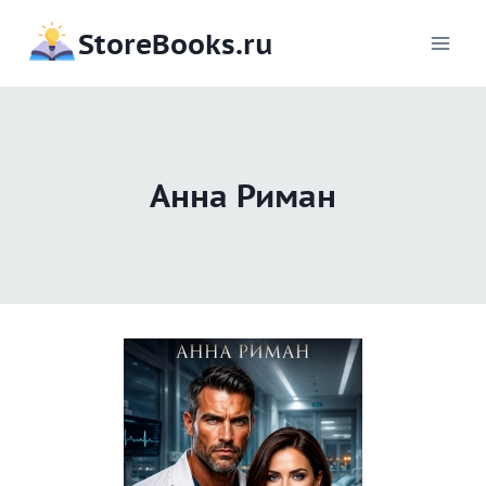
Перейти
StoreBooks.ru
к
содержимому
Анна Риман