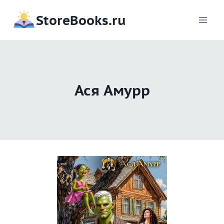
Перейти
StoreBooks.ru
к
содержимому
Ася Амурр