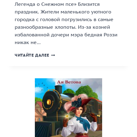
Легенда о Снежном псе» Близится
праздник. Жители маленького уютного
городка с головой погрузились в самые
разнообразные хлопоты. Из-за козней
избалованной дочери мэра бедная Роззи
никак не…
«ПРЯНИКИ
ЧИТАЙТЕ ДАЛЕЕ
С
МЕДОМ,
ИЛИ
ЛЕГЕНДА
О
СНЕЖНОМ
ПСЕ»
КНИГА