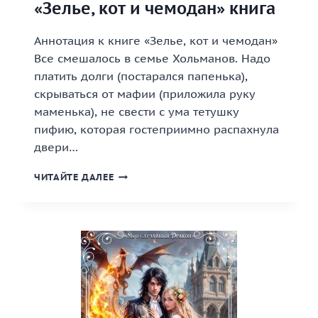
«Зелье, кот и чемодан» книга
Аннотация к книге «Зелье, кот и чемодан»
Все смешалось в семье Хольманов. Надо
платить долги (постарался папенька),
скрываться от мафии (приложила руку
маменька), не свести с ума тетушку
пифию, которая гостеприимно распахнула
двери…
«ЗЕЛЬЕ,
ЧИТАЙТЕ ДАЛЕЕ
КОТ
И
ЧЕМОДАН»
КНИГА