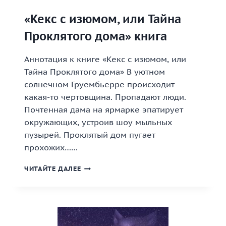
«Кекс с изюмом, или Тайна
Проклятого дома» книга
Аннотация к книге «Кекс с изюмом, или
Тайна Проклятого дома» В уютном
солнечном Груембьерре происходит
какая-то чертовщина. Пропадают люди.
Почтенная дама на ярмарке эпатирует
окружающих, устроив шоу мыльных
пузырей. Проклятый дом пугает
прохожих……
«КЕКС
ЧИТАЙТЕ ДАЛЕЕ
С
ИЗЮМОМ,
ИЛИ
ТАЙНА
ПРОКЛЯТОГО