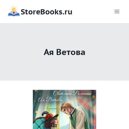
Перейти
StoreBooks.ru
к
содержимому
Ая Ветова