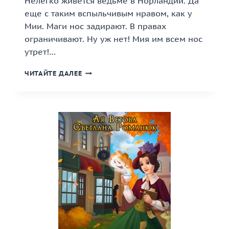
Нелегко живется ведьме в Норландии. Да
еще с таким вспыльчивым нравом, как у
Мии. Маги нос задирают. В правах
ограничивают. Ну уж нет! Мия им всем нос
утрет!…
«ОКСТИСЬ,
ЧИТАЙТЕ ДАЛЕЕ
ВЕДЬМА!»
КНИГА