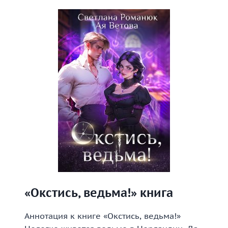
КНИГА
ВТОРАЯ»
КНИГА
«Окстись, ведьма!» книга
Аннотация к книге «Окстись, ведьма!»