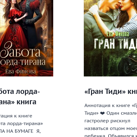
бота лорда-
«Гран Тиди» кн
ана» книга
Аннотация к книге «
Тиди» ❤️ Один смазл
ация к книге
гастролер рискнул
та лорда-тирана»
назваться отцом мое
А НА БУМАГЕ Я,
ребенка. Объявился 