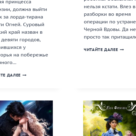
ая принцесса
нельзя кстати. Влез в
нзии, должна выйти
разборки во время
 за лорда-тирана
операции по устран
ти Огней. Суровый
Черной Вдовы. Да не
ий край назван в
просто так притащил
 девяти городов,
аившихся у
«ГРАН
ЧИТАЙТЕ ДАЛЕЕ
горья на побережье
ТИДИ»
КНИГА
рного…
«ЗАБОТА
ТЕ ДАЛЕЕ
ЛОРДА-
ТИРАНА»
КНИГА