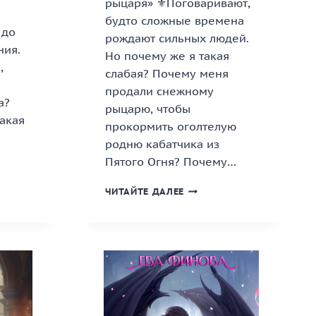
рыцаря» ⚜️Поговаривают,
будто сложные времена
 до
рождают сильных людей.
ния.
Но почему же я такая
,
слабая? Почему меня
продали снежному
а?
рыцарю, чтобы
какая
прокормить оголтелую
родню кабатчика из
Пятого Огня? Почему…
ИРНЫЕ
«НАВАЖДЕНИЕ
ЧИТАЙТЕ ДАЛЕЕ
И»
СНЕЖНОГО
РЫЦАРЯ»
КНИГА