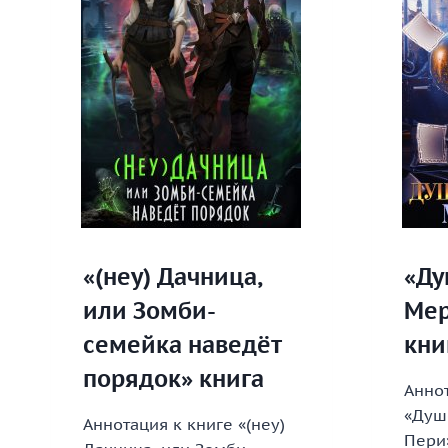
«(неу) Дачница,
«Ду
или Зомби-
Мер
семейка наведёт
кни
порядок» книга
Аннот
«Душ
Аннотация к книге «(неу)
Пери