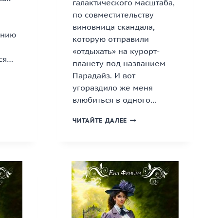
галактического масштаба,
по совместительству
виновница скандала,
ению
которую отправили
«отдыхать» на курорт-
ся…
планету под названием
Парадайз. И вот
угораздило же меня
влюбиться в одного…
«ПАРАДАЙС
ЧИТАЙТЕ ДАЛЕЕ
НА
ПАРАДАЙЗЕ»
КНИГА