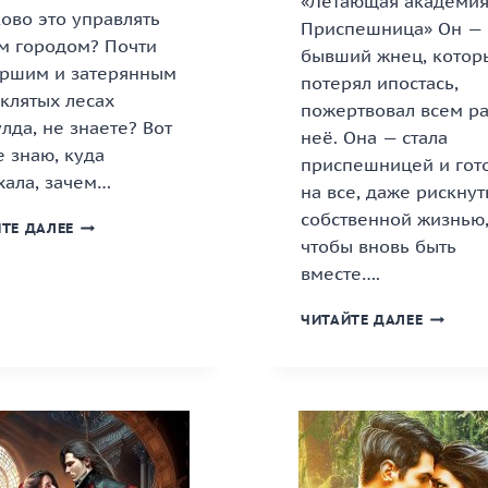
«Летающая академия
ово это управлять
Приспешница» Он —
м городом? Почти
бывший жнец, котор
ршим и затерянным
потерял ипостась,
клятых лесах
пожертвовал всем р
лда, не знаете? Вот
неё. Она — стала
е знаю, куда
приспешницей и гот
хала, зачем…
на все, даже рискнут
собственной жизнью
«ДУШЕПРИКАЗЧИЦА
ТЕ ДАЛЕЕ
чтобы вновь быть
МЕРИЛ
ПЕРИ»
вместе….
КНИГА
«ЛЕТАЮ
ЧИТАЙТЕ ДАЛЕЕ
АКАДЕМ
ПРИСПЕ
КНИГА