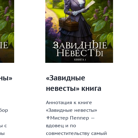
ны»
«Завидные
невесты» книга
Аннотация к книге
бор
«Завидные невесты»
⚜️Мистер Пеппер —
ы с
вдовец и по
ны
совместительству самый