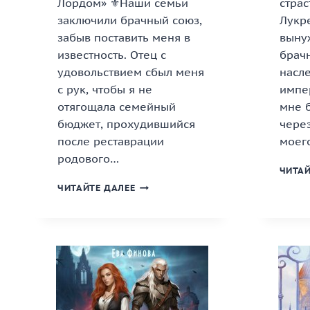
Лордом» ⚜️Наши семьи
страс
заключили брачный союз,
Лукре
забыв поставить меня в
выну
известность. Отец с
брач
удовольствием сбыл меня
насл
с рук, чтобы я не
импе
отягощала семейный
мне б
бюджет, прохудившийся
чере
после реставрации
моег
родового…
ЧИТАЙ
«КУПЛЕННАЯ
ЧИТАЙТЕ ДАЛЕЕ
ЗИМНИМ
ЛОРДОМ»
КНИГА