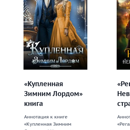
«Купленная
«Ре
Зимним Лордом»
Нев
книга
стр
Аннотация к книге
Аннот
«Купленная Зимним
«Рега