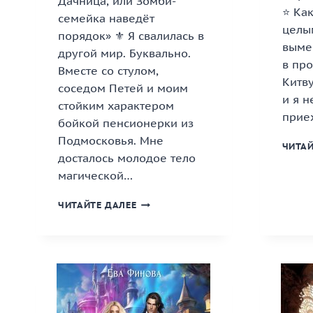
Дачница, или Зомби-
⭐ Как
семейка наведёт
целы
порядок» ⚜️ Я свалилась в
выме
другой мир. Буквально.
в про
Вместе со стулом,
Китву
соседом Петей и моим
и я н
стойким характером
прие
бойкой пенсионерки из
Подмосковья. Мне
ЧИТАЙ
досталось молодое тело
магической…
«(НЕУ)
ЧИТАЙТЕ ДАЛЕЕ
ДАЧНИЦА,
ИЛИ
ЗОМБИ-
СЕМЕЙКА
НАВЕДЁТ
ПОРЯДОК»
КНИГА