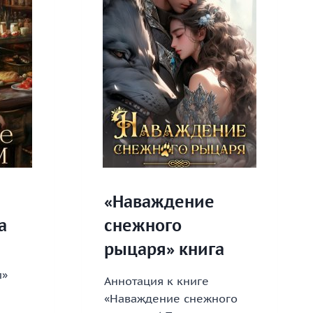
«Наваждение
а
снежного
рыцаря» книга
и»
Аннотация к книге
«Наваждение снежного