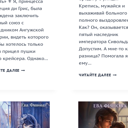
ть» ⚜️ Я, принцесса
Крепись, мужайся и
ция ди Грис, была
выхаживай больного
ждена заключить
полного выздоровле
ный союз с
Как? Он, оказывается
едником Ангужской
пятый наследник
рии, видеть которого
императора Сивольд
ы хотелось только
Допустим. А мне-то 
з прицел пушки
разница? Помогала я
о крейсера. Однако…
ему…
«РЕГАЛИЯ.
ТЕ ДАЛЕЕ
«ТРАКТ
НЕВОЛЬНАЯ
ЧИТАЙТЕ ДАЛЕЕ
ШАЛОСТ
СТРАСТЬ»
КНИГА
КНИГА