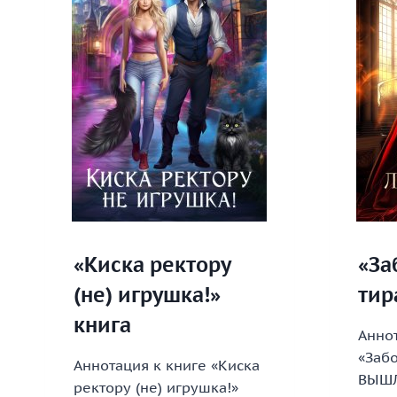
«Киска ректору
«За
(не) игрушка!»
тир
книга
Аннот
«Забо
Аннотация к книге «Киска
ВЫШЛ
ректору (не) игрушка!»