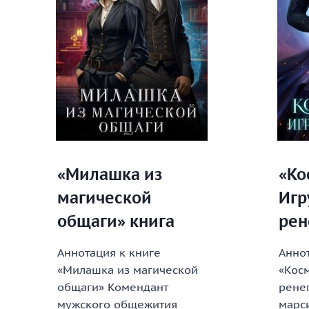
«Милашка из
«Ко
магической
Игр
общаги» книга
рен
Аннотация к книге
Аннот
«Милашка из магической
«Кос
общаги» Комендант
ренег
мужского общежития
марси