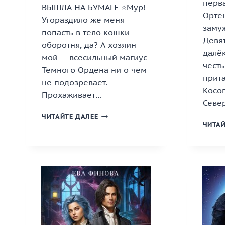
перв
ВЫШЛА НА БУМАГЕ ⭐Мур!
Орте
Угораздило же меня
замуж
попасть в тело кошки-
Девя
оборотня, да? А хозяин
далёк
мой — всесильный магиус
честь
Темного Ордена ни о чем
прит
не подозревает.
Косо
Прохаживает…
Севе
«КИСКА
ЧИТАЙТЕ ДАЛЕЕ
РЕКТОРУ
ЧИТАЙ
(НЕ)
ИГРУШКА!»
КНИГА