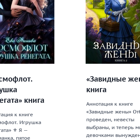
смофлот.
«Завидные же
ушка
книга
егата» книга
Аннотация к книге
«Завидные жены» От
ация к книге
проведен, невесты
мофлот. Игрушка
выбраны, и теперь м
ата» ⚜️ Я —
девочками вынужде
анка, пятое