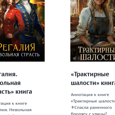
галия.
«Трактирные
ольная
шалости» книг
асть» книга
Аннотация к книге
«Трактирные шалост
ация к книге
⚜️Спасла раненного
лия. Невольная
бродягу с улицы?