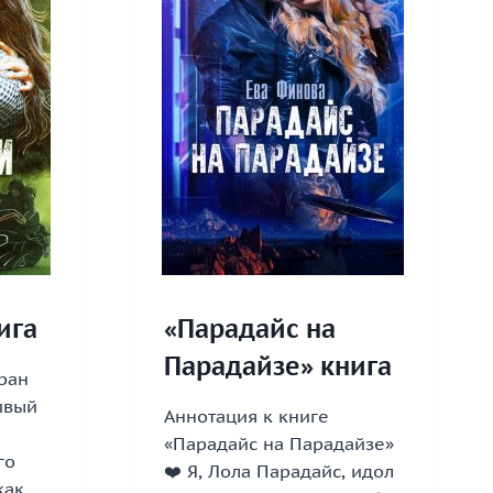
ига
«Парадайс на
Парадайзе» книга
Гран
ивый
Аннотация к книге
«Парадайс на Парадайзе»
го
❤️ Я, Лола Парадайс, идол
как