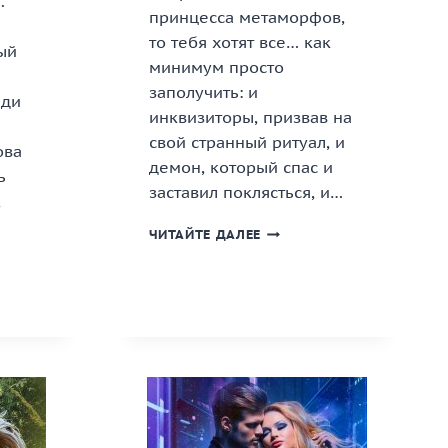
.
принцесса метаморфов,
то тебя хотят все… как
ый
минимум просто
заполучить: и
ади
инквизиторы, призвав на
свой странный ритуал, и
ова
демон, который спас и
ь
заставил поклясться, и…
,
«ТЕЛОХРАНИТЕЛЬ
ЧИТАЙТЕ ДАЛЕЕ
ДЛЯ
СМЕРТНИЦЫ»
ЩАЯ
КНИГА
ИЯ.
ШНИЦА»