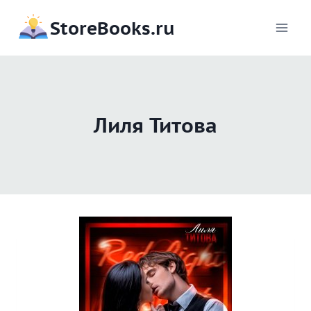
Перейти
StoreBooks.ru
к
содержимому
Лиля Титова