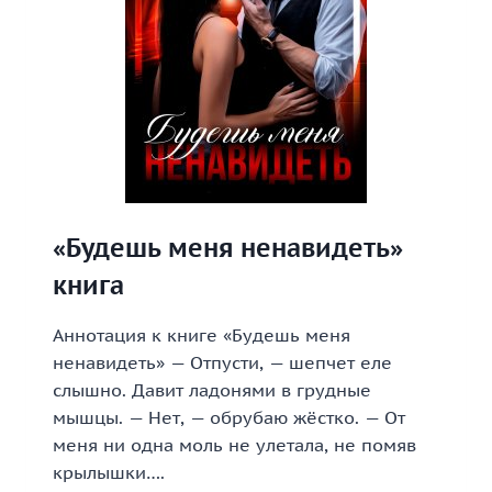
«Будешь меня ненавидеть»
книга
Аннотация к книге «Будешь меня
ненавидеть» — Отпусти, — шепчет еле
слышно. Давит ладонями в грудные
мышцы. — Нет, — обрубаю жёстко. — От
меня ни одна моль не улетала, не помяв
крылышки….