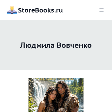
Перейти
StoreBooks.ru
к
содержимому
Людмила Вовченко