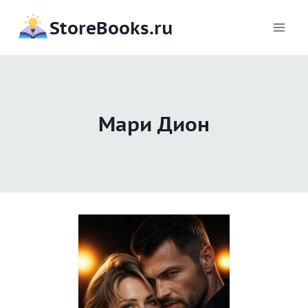
Перейти
StoreBooks.ru
к
содержимому
Мари Дион