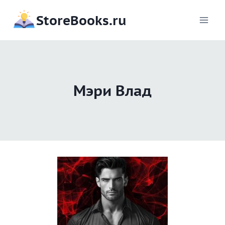
Перейти
StoreBooks.ru
к
содержимому
Мэри Влад