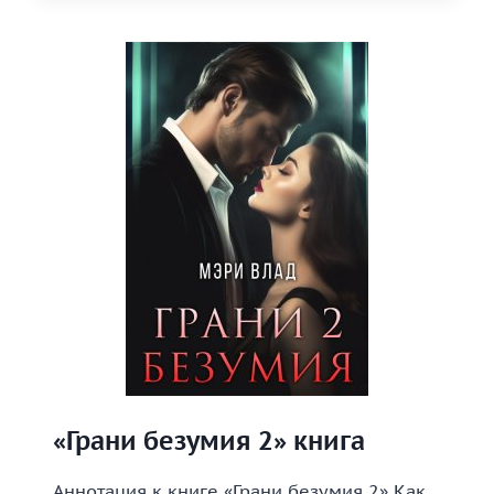
«Грани безумия 2» книга
Аннотация к книге «Грани безумия 2» Как