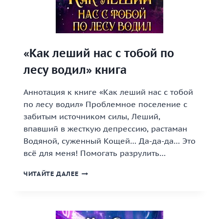
«Как леший нас с тобой по
лесу водил» книга
Аннотация к книге «Как леший нас с тобой
по лесу водил» Проблемное поселение с
забитым источником силы, Леший,
впавший в жесткую депрессию, растаман
Водяной, суженный Кощей… Да-да-да… Это
всё для меня! Помогать разрулить…
«КАК
ЧИТАЙТЕ ДАЛЕЕ
ЛЕШИЙ
НАС
С
ТОБОЙ