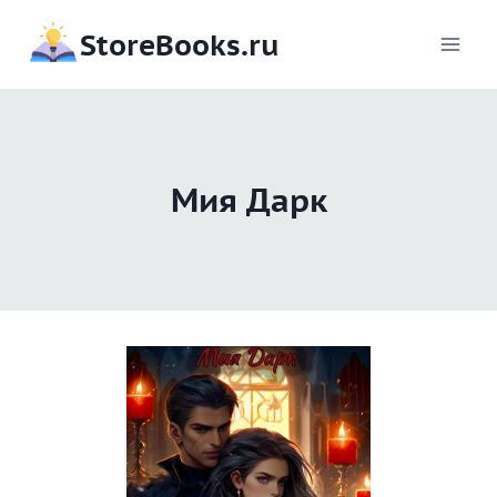
Перейти
StoreBooks.ru
к
содержимому
Мия Дарк