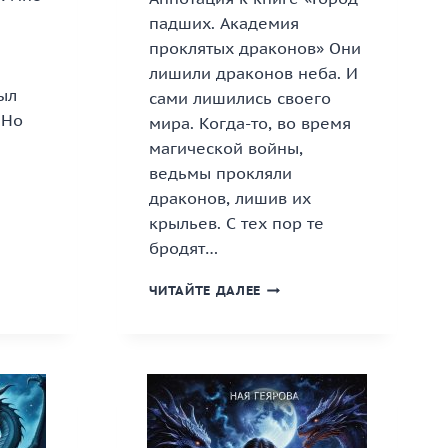
падших. Академия
проклятых драконов» Они
лишили драконов неба. И
ыл
сами лишились своего
 Но
мира. Когда-то, во время
магической войны,
ведьмы прокляли
НЬЯ
драконов, лишив их
крыльев. С тех пор те
бродят…
«ГОРОД
ЧИТАЙТЕ ДАЛЕЕ
ПАДШИХ.
АКАДЕМИЯ
ПРОКЛЯТЫХ
ДРАКОНОВ»