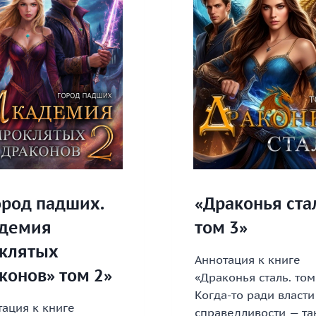
ород падших.
«Драконья ста
демия
том 3»
клятых
Аннотация к книге
конов» том 2»
«Драконья сталь. том
Когда-то ради власти
ация к книге
справедливости — та