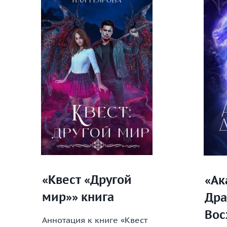
КНИГА
3»
КНИГА
«Квест «Другой
«Ак
мир»» книга
Дра
Вос
Аннотация к книге «Квест