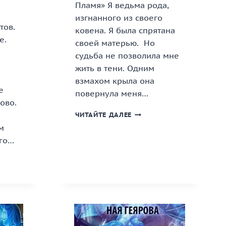
Пламя» Я ведьма рода,
изгнанного из своего
тов.
ковена. Я была спрятана
е.
своей матерью. Но
судьба не позволила мне
жить в тени. Одним
взмахом крыла она
е
повернула меня…
ово.
«КРЫЛЬЯ
ЧИТАЙТЕ ДАЛЕЕ
ВЕДЬМЫ.
м
ЧАРЫ
ого…
И
ПЛАМЯ»
МИЯ
КНИГА
АНТОВ.