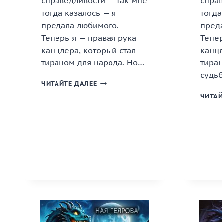
справедливости — так мне
спра
тогда казалось — я
тогда
предала любимого.
пред
Теперь я — правая рука
Тепер
канцлера, который стал
канцл
тираном для народа. Но…
тиран
судь
«ДРАКОНЬЯ
ЧИТАЙТЕ ДАЛЕЕ
СТАЛЬ.
ЧИТАЙ
ТОМ
2»