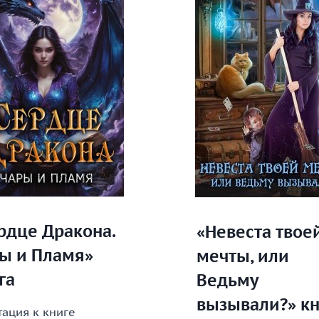
2»
КНИГА
рдце Дракона.
«Невеста твое
ы и Пламя»
мечты, или
га
Ведьму
вызывали?» кн
ация к книге