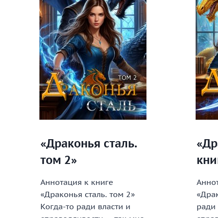
«Драконья сталь.
«Др
том 2»
кни
Аннотация к книге
Аннот
«Драконья сталь. том 2»
«Драк
Когда-то ради власти и
ради 