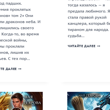
од падших.
тогда казалось — я
емия проклятых
предала любимого. Я
онов» том 2» Они
стала правой рукой
ли драконов неба. И
канцлера, который б
 лишились своего
тираном для народа.
 Когда-то, во время
судьба…
ческой войны,
«ДРАКО
мы прокляли
ЧИТАЙТЕ ДАЛЕЕ
СТАЛЬ.
онов, лишив их
ТОМ
ев. С тех пор…
3»
«»ГОРОД
ТЕ ДАЛЕЕ
ПАДШИХ.
АКАДЕМИЯ
ПРОКЛЯТЫХ
ДРАКОНОВ»
ТОМ
2»