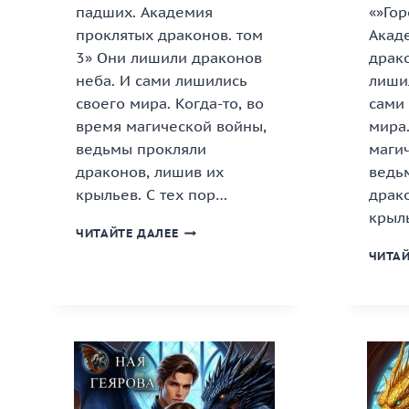
падших. Академия
«»Гор
проклятых драконов. том
Акад
3» Они лишили драконов
драк
неба. И сами лишились
лиши
своего мира. Когда-то, во
сами
время магической войны,
мира.
ведьмы прокляли
маги
драконов, лишив их
ведь
крыльев. С тех пор…
драк
крыль
«ГОРОД
ЧИТАЙТЕ ДАЛЕЕ
ПАДШИХ.
ЧИТАЙ
АКАДЕМИЯ
ПРОКЛЯТЫХ
ДРАКОНОВ.
ТОМ
3»