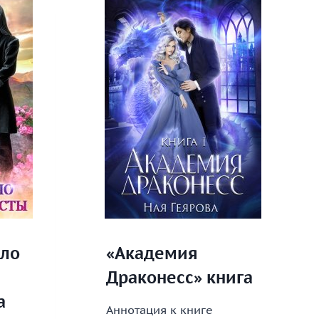
ило
«Академия
Драконесс» книга
а
Аннотация к книге