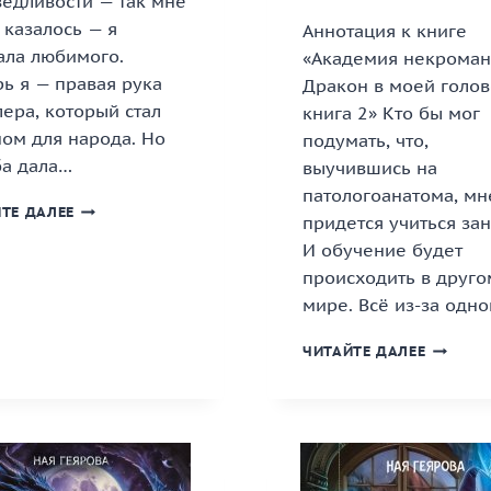
ведливости — так мне
 казалось — я
Аннотация к книге
ала любимого.
«Академия некроман
ь я — правая рука
Дракон в моей голов
ера, который стал
книга 2» Кто бы мог
ом для народа. Но
подумать, что,
ба дала…
выучившись на
патологоанатома, мн
«ДРАКОНЬЯ
ТЕ ДАЛЕЕ
придется учиться зан
СТАЛЬ»
И обучение будет
КНИГА
происходить в друго
мире. Всё из-за одн
«АКАДЕ
ЧИТАЙТЕ ДАЛЕЕ
НЕКРОМ
ДРАКОН
В
МОЕЙ
ГОЛОВЕ.
КНИГА