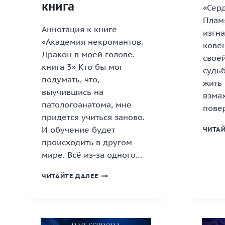
книга
«Сер
Пламя
Аннотация к книге
изгна
«Академия некромантов.
ковен
Дракон в моей голове.
свое
книга 3» Кто бы мог
судь
подумать, что,
жить 
выучившись на
взма
патологоанатома, мне
пове
придется учиться заново.
И обучение будет
ЧИТАЙ
происходить в другом
мире. Всё из-за одного…
«АКАДЕМИЯ
ЧИТАЙТЕ ДАЛЕЕ
НЕКРОМАНТОВ.
ДРАКОН
В
МОЕЙ
ГОЛОВЕ.