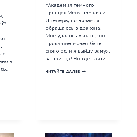
«Академия темного
принца» Меня прокляли.
ы,
И теперь, по ночам, я
и?»
обращаюсь в дракона!
и
Мне удалось узнать, что
ют
проклятие может быть
,
снято если я выйду замуж
ла.
за принца! Но где найти…
нно в
ась…
«АКАДЕМИЯ
ЧИТАЙТЕ ДАЛЕЕ
ТЕМНОГО
А
ПРИНЦА»
КНИГА
ЛИ?»