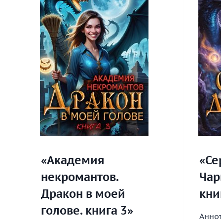
«Академия
«Се
некромантов.
Чар
Дракон в моей
кни
голове. книга 3»
Аннот