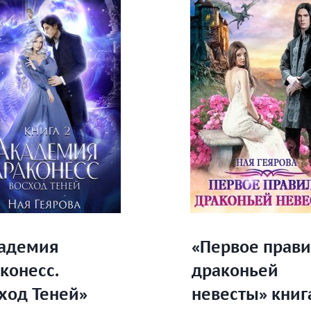
адемия
«Первое прав
конесс.
драконьей
ход Теней»
невесты» книг