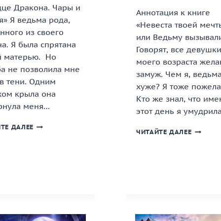
дце Дракона. Чары и
Аннотация к книге
» Я ведьма рода,
«Невеста твоей мечт
нного из своего
или Ведьму вызывал
а. Я была спрятана
Говорят, все девушк
й матерью. Но
моего возраста жела
ба не позволила мне
замуж. Чем я, ведьма
в тени. Одним
хуже? Я тоже пожела
хом крыла она
Кто же знал, что име
рнула меня…
этот день я умудрил
«СЕРДЦЕ
ТЕ ДАЛЕЕ
«НЕВЕСТ
ЧИТАЙТЕ ДАЛЕЕ
ДРАКОНА.
ТВОЕЙ
ЧАРЫ
МЕЧТЫ,
И
ИЛИ
ПЛАМЯ»
ВЕДЬМУ
КНИГА
ВЫЗЫВА
КНИГА