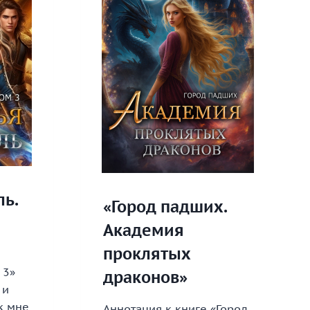
ль.
«Город падших.
Академия
проклятых
 3»
драконов»
 и
к мне
Аннотация к книге «Город