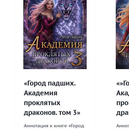
«Город падших.
«»Г
Академия
Ака
проклятых
про
драконов. том 3»
дра
Аннотация к книге «Город
Аннот