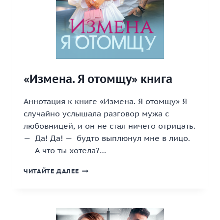
«Измена. Я отомщу» книга
Аннотация к книге «Измена. Я отомщу» Я
случайно услышала разговор мужа с
любовницей, и он не стал ничего отрицать.
— Да! Да! — будто выплюнул мне в лицо.
— А что ты хотела?…
«ИЗМЕНА.
ЧИТАЙТЕ ДАЛЕЕ
Я
ОТОМЩУ»
КНИГА