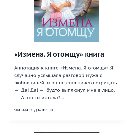
«Измена. Я отомщу» книга
Аннотация к книге «Измена. Я отомщу» Я
случайно услышала разговор мужа с
любовницей, и он не стал ничего отрицать.
— Да! Да! — будто выплюнул мне в лицо.
— А что ты хотела?…
«ИЗМЕНА.
ЧИТАЙТЕ ДАЛЕЕ
Я
ОТОМЩУ»
КНИГА