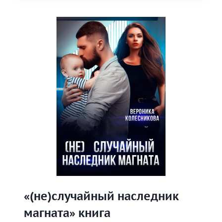
МАМА
ДЛЯ
ДОЧКИ
БАНДИТА»
КНИГА
«(не)случайный наследник
магната» книга