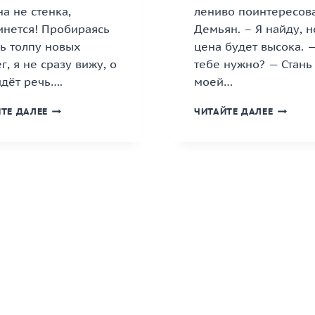
а не стенка,
лениво поинтересов
инется! Пробираясь
Демьян. – Я найду, н
ь толпу новых
цена будет высока. 
г, я не сразу вижу, о
тебе нужно? — Стань
дёт речь….
моей…
«БЫВШИЕ.
«КАПРИЗ
ТЕ ДАЛЕЕ
ЧИТАЙТЕ ДАЛЕЕ
ПО
ТЫ
ОСКОЛКАМ
УБИЛ
НАШИХ
МОЮ
СУДЕБ»
ЛЮБОВЬ
КНИГА
КНИГА