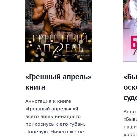
«Грешный апрель»
«Бы
книга
оск
суд
Аннотация к книге
«Грешный апрель» «Я
Аннот
всего лишь ненадолго
«Быв
прикоснусь к его губам.
наших
Поцелую. Ничего же не
хоро