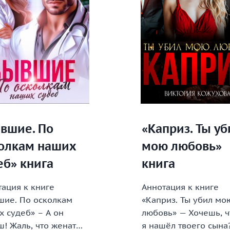
вшие. По
«Каприз. Ты уб
олкам наших
мою любовь»
еб» книга
книга
ация к книге
Аннотация к книге
шие. По осколкам
«Каприз. Ты убил мо
 судеб» – А он
любовь» — Хочешь, 
ш! Жаль, что женат…
я нашёл твоего сына