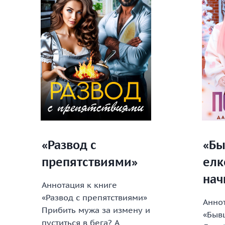
«Развод с
«Бы
препятствиями»
елк
нач
Аннотация к книге
«Развод с препятствиями»
Аннот
Прибить мужа за измену и
«Быв
пуститься в бега? А