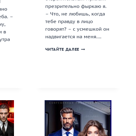
Я
презрительно фыркаю я.
вно
– Что, не любишь, когда
ба. –
тебе правду в лицо
у,
говорят? – с усмешкой он
и в
надвигается на меня….
утра
«РАЗВОД.
ЧИТАЙТЕ ДАЛЕЕ
ЛЕДИ
.
ДЛЯ
Ь
МУЖЛАНА»
КНИГА
ЬСЯ