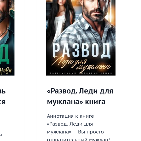
вь
«Развод. Леди для
ся
мужлана» книга
Аннотация к книге
«Развод. Леди для
мужлана» – Вы просто
я
отвратительный мужлан! –