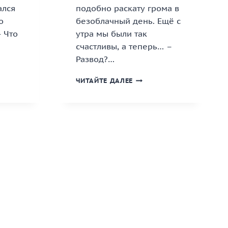
ался
подобно раскату грома в
о
безоблачный день. Ещё с
— Что
утра мы были так
счастливы, а теперь… –
Развод?…
.
«РАЗВОД.
ЧИТАЙТЕ ДАЛЕЕ
НЕ
МОГУ
СКАЗАТЬ
»
«ПРОЩАЙ»»
КНИГА