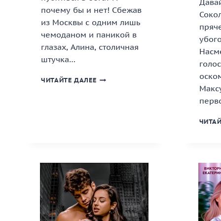
Дава
почему бы и нет! Сбежав
Сокол
из Москвы с одним лишь
пряче
чемоданом и паникой в
убог
глазах, Алина, столичная
Насм
штучка…
голос
оско
«РАЗВОД
ЧИТАЙТЕ ДАЛЕЕ
Макс
С
ПРЕПЯТСТВИЯМИ»
перв
ЧИТАЙ