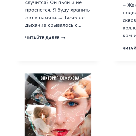
случится? Он пьян и не
– Жен
проснется. Я буду хранить
подв
это в памяти…» Тяжелое
сквоз
дыхание срывалось с…
колле
ком и
«ГРЕШНЫЙ
ЧИТАЙТЕ ДАЛЕЕ
АПРЕЛЬ»
ЧИТАЙ
КНИГА