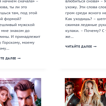
й начнем сначала» –
влюбиться снова» – 
ова, ты ли это
ухожу. Эти слова сло
шься там, под этой
гром среди ясного не
ой формой?
Как уходишь? – шепч
ешливый мужской
сжимая ледяные рук
 мне знаком до
кулаки. – Почему? С 
мины. И принадлежит
же…
у Горскому, моему
«РАЗВОД
ЧИТАЙТЕ ДАЛЕЕ
ому…
ЗАСТАВ
МЕНЯ
«БЫВШИЙ
ТЕ ДАЛЕЕ
ВЛЮБИТ
ПОД
СНОВА»
ЕЛКОЙ.
КНИГА
ДАВАЙ
НАЧНЕМ
СНАЧАЛА»