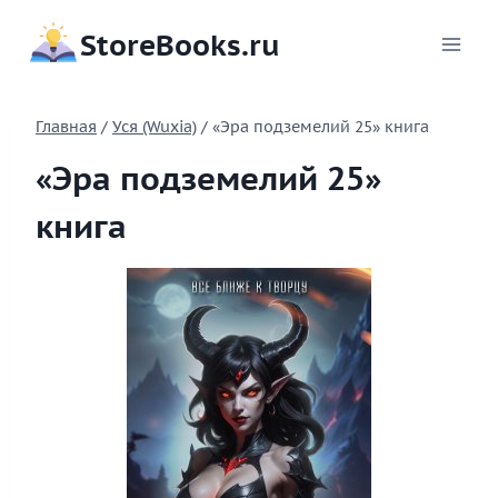
Перейти
StoreBooks.ru
к
содержимому
Главная
/
Уся (Wuxia)
/
«Эра подземелий 25» книга
«Эра подземелий 25»
книга