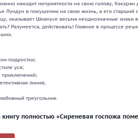
тоянно находит неприятности на свою голову, бэкхран
е Лундун в покушении на свою жизнь, а его старший с
тцу, оказывает Шианусе весьма неоднозначные знаки в
ать? Разумеется, действовать! Главное в процессе ре
ьших.
ои-подростки;
стиле уся;
 приключений;
етективная линия;
любовный треугольник
ь книгу полностью «Сиреневая госпожа поме