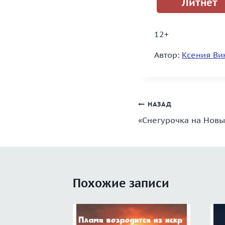
Литнет
12+
Автор:
Ксения Ви
Навигация
НАЗАД
«Снегурочка на Новы
по
записям
Похожие записи