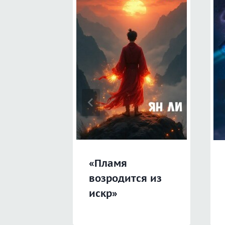
«Пламя
возродится из
искр»