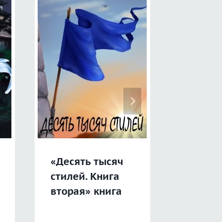
«Непо
«Десять тысяч
игрок 
стилей. Книга
богов»
вторая» книга