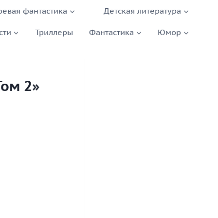
оевая фантастика
Детская литература
сти
Триллеры
Фантастика
Юмор
Том 2»