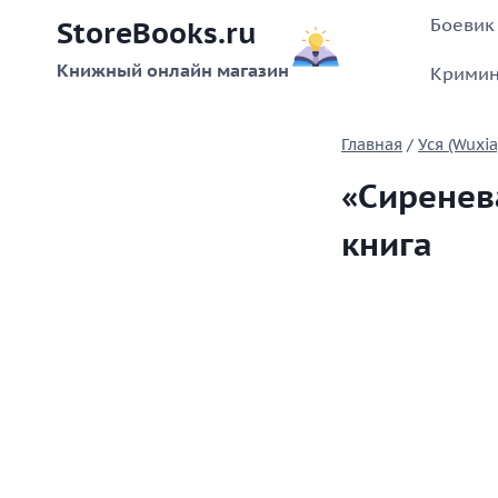
Перейти
Боевик
StoreBooks.ru
к
содержимому
Книжный онлайн магазин
Кримин
Главная
/
Уся (Wuxia
«Сиренев
книга