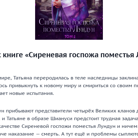
 книге «Сиреневая госпожа поместья 
ире, Татьяна переродилась в теле наследницы заклина
лось привыкнуть к новому миру и смириться со своим 
ает новые испытания.
ун прибывают представители четырёх Великих кланов 
 и Татьяне в образе Шиануси предстоит трудная задача
 качестве Сиреневой госпожи поместья Лундун и ничем
че наказание — смерть. А тут ещё и проблемы сыплютс