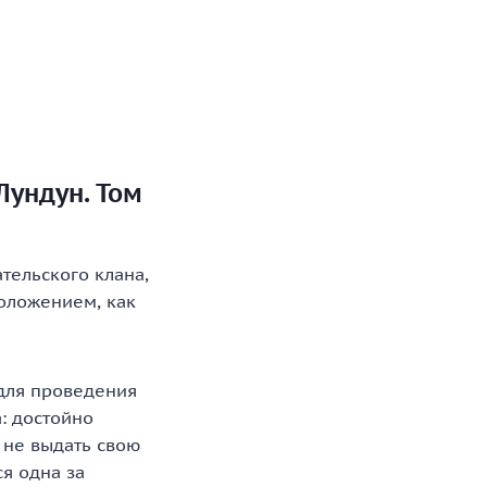
Лундун. Том
тельского клана,
положением, как
для проведения
: достойно
 не выдать свою
я одна за