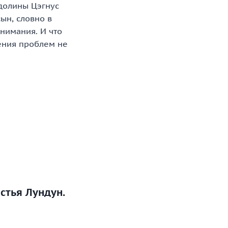
 долины Цэгнус
ын, словно в
нимания. И что
шения проблем не
стья Лундун.