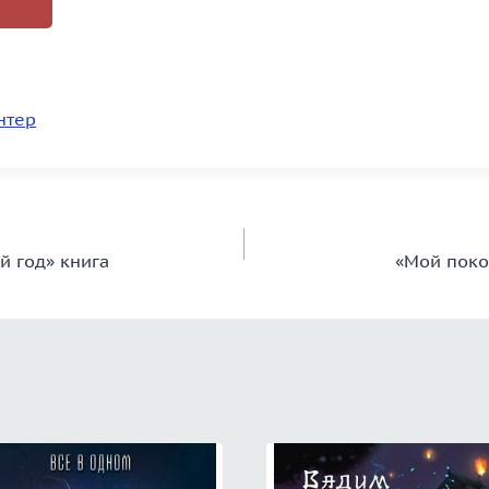
нтер
й год» книга
«Мой поко