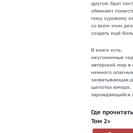
другой: брат пос
обвиняет поместь
пику суровому о
со всем этим дел
создать ещё бол
В книге есть:
неугомонные гер
авторский мир в 
немного опасных
захватывающая д
щепотка юмора;
зарождающийся 
Где прочитат
Том 2»