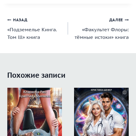
Навигация
НАЗАД
ДАЛЕЕ
«Подземелье Кинга.
«Факультет Флоры:
по
Том lll» книга
тёмные истоки» книга
записям
Похожие записи