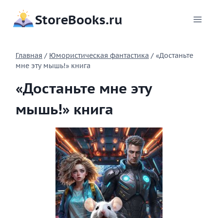
Перейти
StoreBooks.ru
к
содержимому
Главная
/
Юмористическая фантастика
/
«Достаньте
мне эту мышь!» книга
«Достаньте мне эту
мышь!» книга