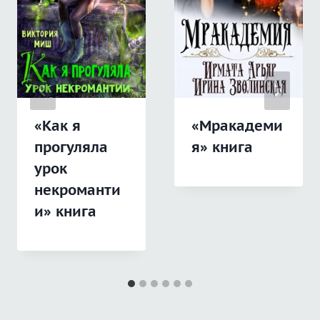
«Как я
«Мракадеми
прогуляла
я» книга
урок
некроманти
и» книга