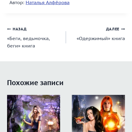
Автор:
Наталья Алфёрова
Навигация
НАЗАД
ДАЛЕЕ
«Беги, ведьмочка,
«Одержимый» книга
по
беги» книга
записям
Похожие записи