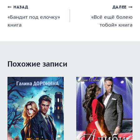
Навигация
НАЗАД
ДАЛЕЕ
«Бандит под елочку»
«Всё ещё болею
по
книга
тобой» книга
записям
Похожие записи