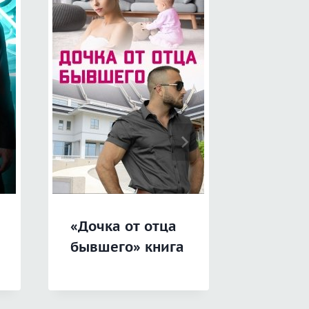
«Дочка от отца
«Измен
бывшего» книга
мои о
книга