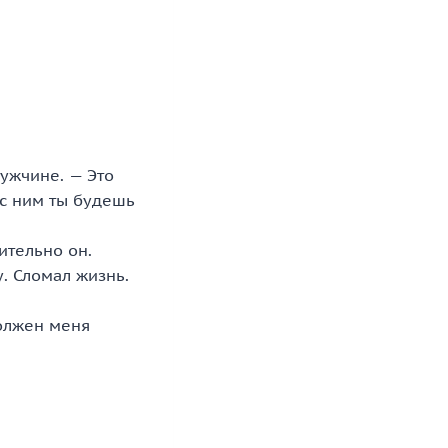
мужчине. — Это
 с ним ты будешь
ительно он.
. Сломал жизнь.
должен меня