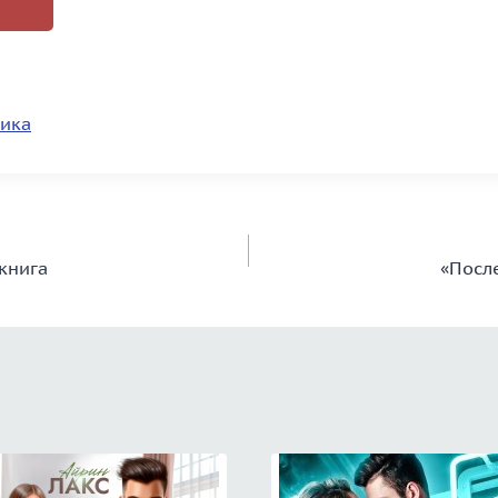
ика
книга
«Посл