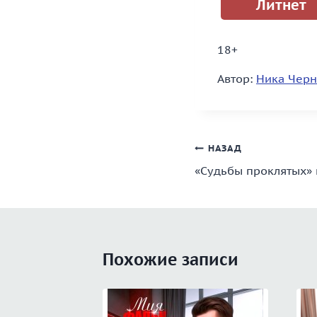
Литнет
18+
Автор:
Ника Черн
Навигация
НАЗАД
«Судьбы проклятых» 
по
записям
Похожие записи