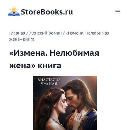
Перейти
StoreBooks.ru
к
содержимому
Главная
/
Женский роман
/
«Измена. Нелюбимая
жена» книга
«Измена. Нелюбимая
жена» книга