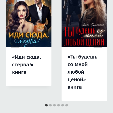
«Ты будешь
«Иди сюда,
со мной
стерва!»
любой
книга
ценой»
книга