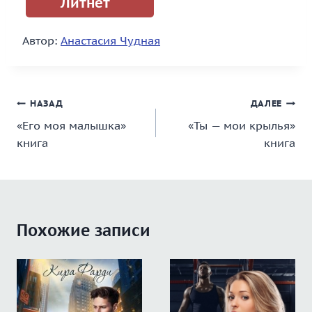
Литнет
Автор:
Анастасия Чудная
Навигация
НАЗАД
ДАЛЕЕ
«Его моя малышка»
«Ты — мои крылья»
по
книга
книга
записям
Похожие записи