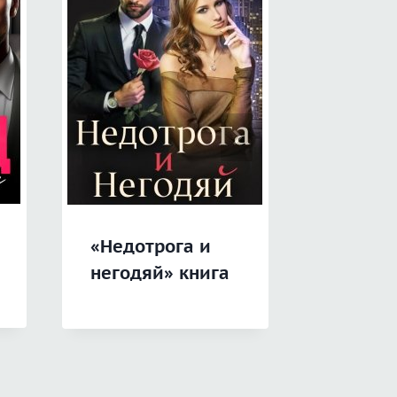
«( Не)с
«Недотрога и
для чу
негодяй» книга
книга