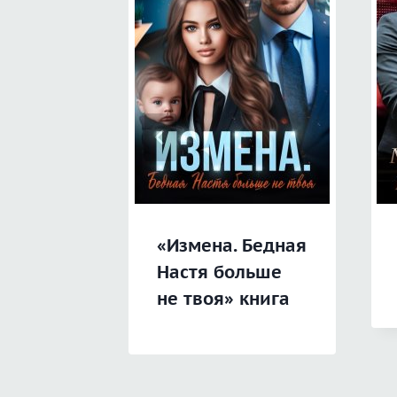
«Измена. Бедная
Настя больше
не твоя» книга