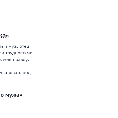
жа»
мый муж, отец
ми трудностями,
ь мне правду.
увствовать под
го мужа»