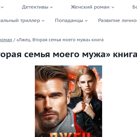
Детективы
Женский роман
Б
альный триллер
Попаданцы
Развитие лично
роман
/
«Лжец. Вторая семья моего мужа» книга
торая семья моего мужа» книг