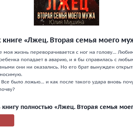
 книге «Лжец. Вторая семья моего му
е моя жизнь переворачивается с ног на голову… Люби
ребенка попадает в аварию, и я бы справилась с любы
зными они ни оказались. Но его брат вынужден открыт
носимую.
Все было ложью… и как после такого удара вновь поч
почву?
ь книгу полностью «Лжец. Вторая семья мое