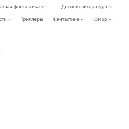
оевая фантастика
Детская литература
сти
Триллеры
Фантастика
Юмор
а