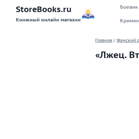
Перейти
Боевик
StoreBooks.ru
к
содержимому
Книжный онлайн магазин
Кримин
Главная
/
Женский 
«Лжец. В