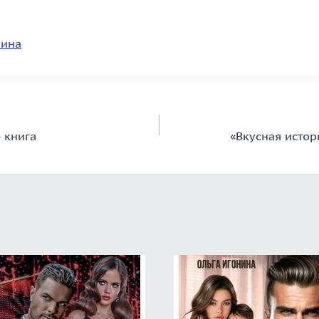
ина
» книга
«Вкусная истор