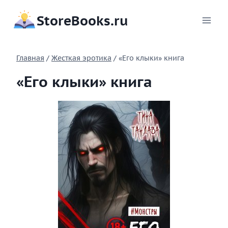
Перейти
StoreBooks.ru
к
содержимому
Главная
/
Жесткая эротика
/
«Его клыки» книга
«Его клыки» книга