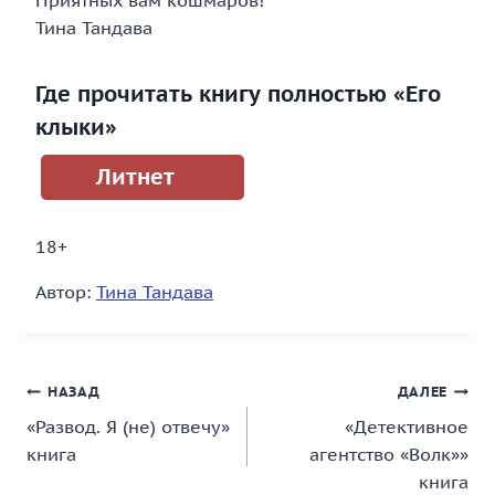
Приятных вам кошмаров!
Тина Тандава
Где прочитать книгу полностью «Его
клыки»
Литнет
18+
Автор:
Тина Тандава
Навигация
НАЗАД
ДАЛЕЕ
«Развод. Я (не) отвечу»
«Детективное
по
книга
агентство «Волк»»
записям
книга