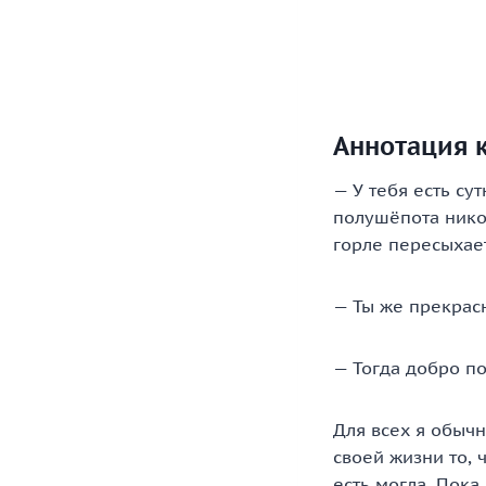
Аннотация 
— У тебя есть су
полушёпота никог
горле пересыхае
— Ты же прекрасн
— Тогда добро по
Для всех я обычн
своей жизни то, 
есть могла. Пока