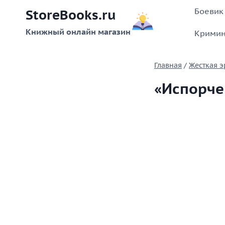
Перейти
Боевик
StoreBooks.ru
к
содержимому
Книжный онлайн магазин
Кримин
Главная
/
Жесткая э
«Испорче