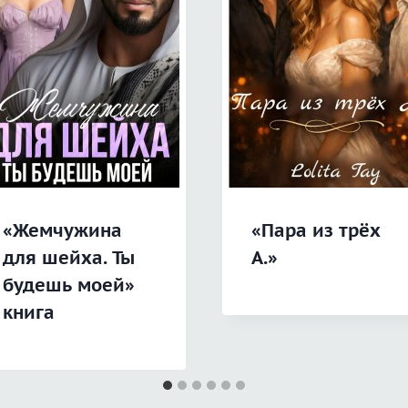
«Жемчужина
«Пара из трёх
для шейха. Ты
А.»
будешь моей»
книга