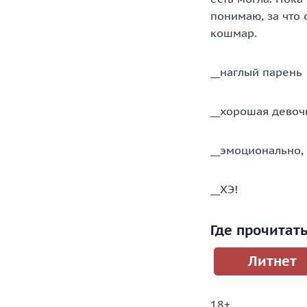
понимаю, за что 
кошмар.
__наглый парень
__хорошая девоч
__эмоционально, 
__ХЭ!
Где прочитат
Литнет
18+