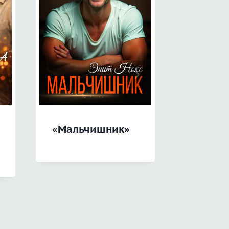
«Мальчишник»
«Аглая