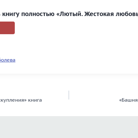
ь книгу полностью «Лютый. Жестокая любов
болева
скупления» книга
«Башня.