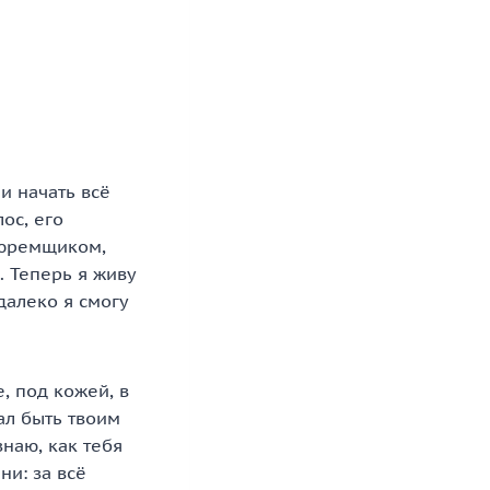
 и начать всё
ос, его
 тюремщиком,
. Теперь я живу
далеко я смогу
, под кожей, в
тал быть твоим
наю, как тебя
и: за всё