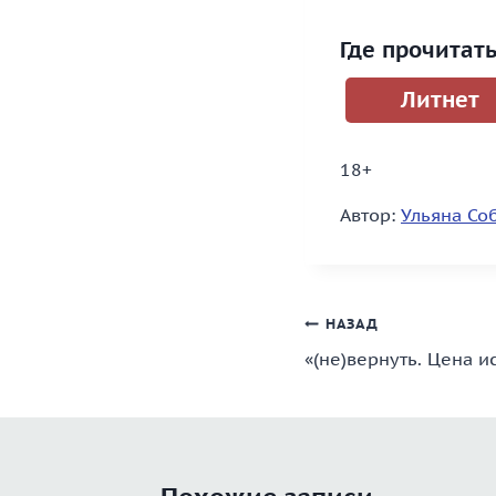
Где прочитат
Литнет
18+
Автор:
Ульяна Со
Навигация
НАЗАД
«(не)вернуть. Цена и
по
записям