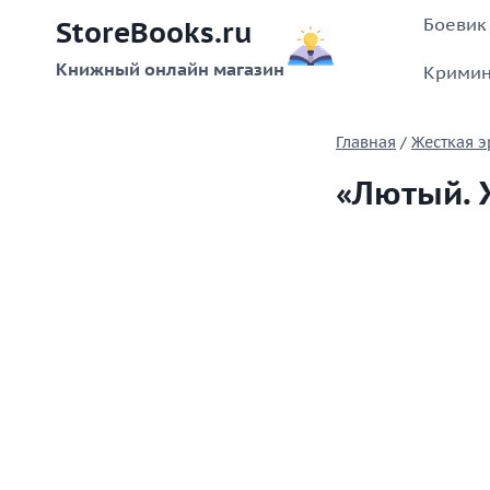
Перейти
Боевик
StoreBooks.ru
к
содержимому
Книжный онлайн магазин
Кримин
Главная
/
Жесткая э
«Лютый. 