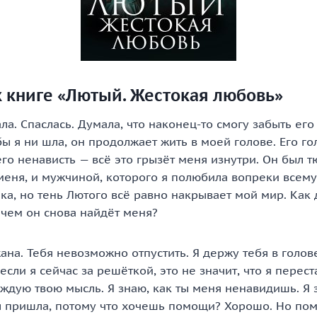
к книге «Лютый. Жестокая любовь»
ла. Спаслась. Думала, что наконец-то смогу забыть его
бы я ни шла, он продолжает жить в моей голове. Его гол
го ненависть — всё это грызёт меня изнутри. Он был
меня, и мужчиной, которого я полюбила вопреки всему
ка, но тень Лютого всё равно накрывает мой мир. Как 
 чем он снова найдёт меня?
ана. Тебя невозможно отпустить. Я держу тебя в голове
если я сейчас за решёткой, это не значит, что я перес
ждую твою мысль. Я знаю, как ты меня ненавидишь. Я з
ы пришла, потому что хочешь помощи? Хорошо. Но помн