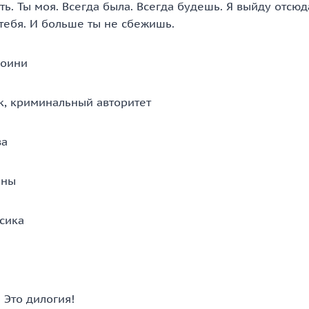
ть. Ты моя. Всегда была. Всегда будешь. Я выйду отсюд
тебя. И больше ты не сбежишь.
роини
к, криминальный авторитет
ва
ены
сика
 Это дилогия!