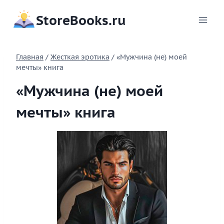
Перейти
StoreBooks.ru
к
содержимому
Главная
/
Жесткая эротика
/
«Мужчина (не) моей
мечты» книга
«Мужчина (не) моей
мечты» книга