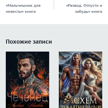
«Мальчишник для
«Развод. Отпусти и
по
невесты» книга
забудь» книга
записям
Похожие записи