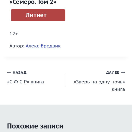
«Семеро. Том 2»
Литнет
12+
Автор:
Алекс Бредвик
Навигация
НАЗАД
ДАЛЕЕ
«С Ф С Р» книга
«Зверь на одну ночь»
по
книга
записям
Похожие записи