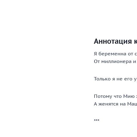
Аннотация к
Я беременна от 
От миллионера и
Только я не его 
Потому что Мию х
А женятся на Ма
***