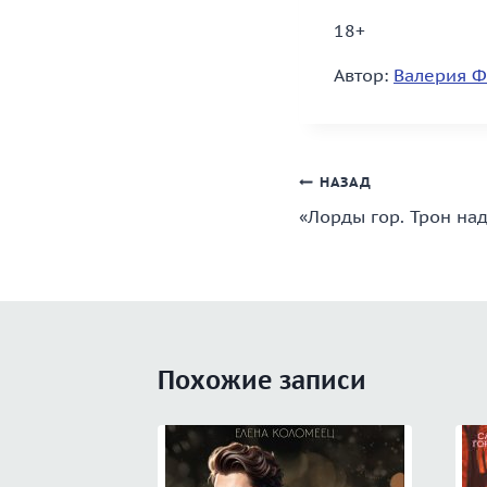
18+
Автор:
Валерия Ф
Навигация
НАЗАД
«Лорды гор. Трон на
по
записям
Похожие записи