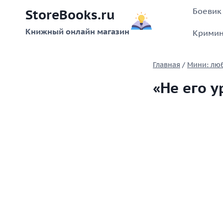
Перейти
Боевик
StoreBooks.ru
к
содержимому
Книжный онлайн магазин
Кримин
Главная
/
Мини: лю
«Не его 