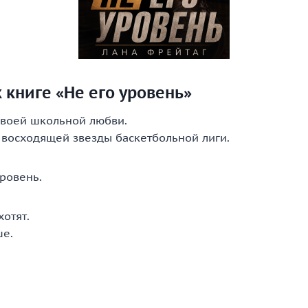
 книге «Не его уровень»
своей школьной любви.
 восходящей звезды баскетбольной лиги.
уровень.
отят.
ше.