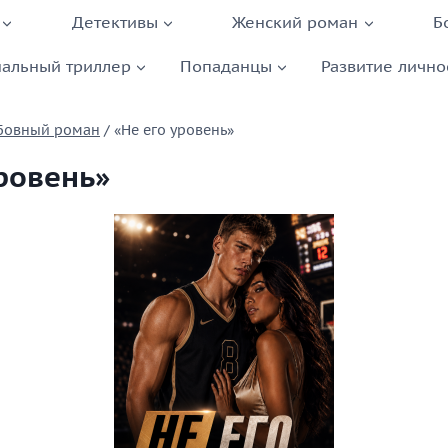
Детективы
Женский роман
Б
альный триллер
Попаданцы
Развитие лично
бовный роман
/
«Не его уровень»
уровень»