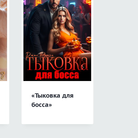
«Тыковка для
«Пышк
босса»
свёкра.
Запрет
любовь
зимы»