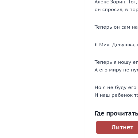
Алекс Зорин. Тот
он спросил, в по
Теперь он сам н
Я Мия. Девушка, 
Теперь я ношу ег
А его миру не н
Но я не буду его
И наш ребенок т
Где прочитат
Литнет