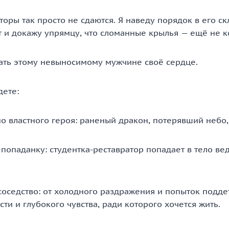
оры так просто не сдаются. Я наведу порядок в его с
т и докажу упрямцу, что сломанные крылья — ещё не к
дать этому невыносимому мужчине своё сердце.
дете:
о властного героя: раненый дракон, потерявший небо, 
опаданку: студентка-реставратор попадает в тело в
оседство: от холодного раздражения и попыток поддет
ти и глубокого чувства, ради которого хочется жить.