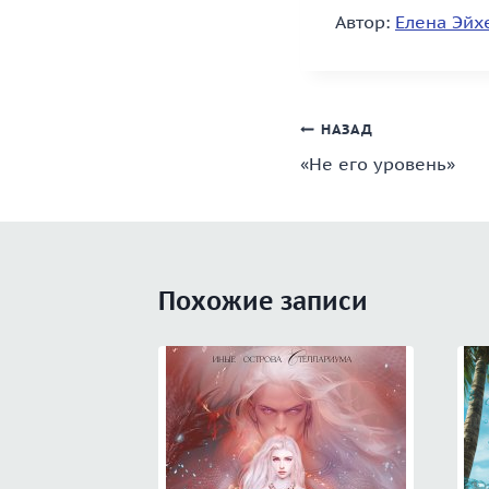
Автор:
Елена Эйх
Навигация
НАЗАД
«Не его уровень»
по
записям
Похожие записи