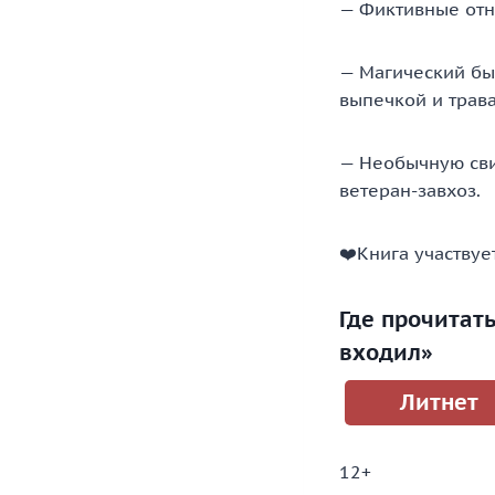
— Фиктивные от
— Магический бы
выпечкой и трав
— Необычную сви
ветеран-завхоз.
‍❤️‍Книга участву
Где прочитат
входил»
Литнет
12+