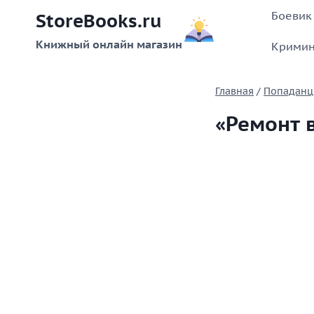
Перейти
Боевик
StoreBooks.ru
к
содержимому
Книжный онлайн магазин
Кримин
Главная
/
Попаданц
«Ремонт 