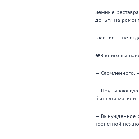
Земные реставрат
деньги на ремон
Главное — не от
‍❤️‍В книге вы най
— Сломленного, н
— Неунывающую п
бытовой магией.
— Вынужденное с
трепетной нежнос