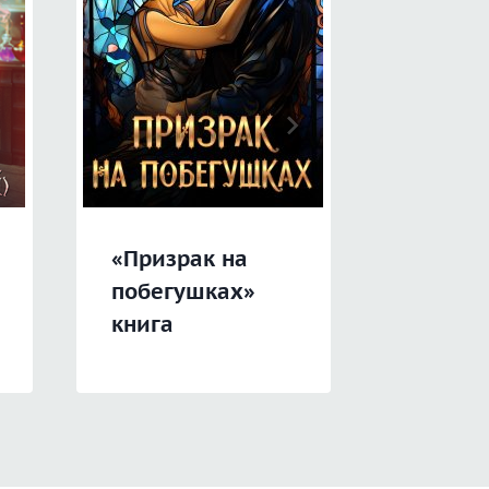
«Призрак на
«Черто
побегушках»
книга
книга