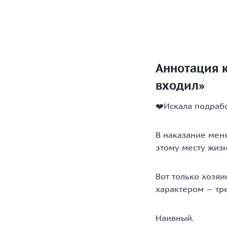
Аннотация к
входил»
‍❤️‍Искала подра
В наказание меня
этому месту жизн
Вот только хозя
характером — тре
Наивный.