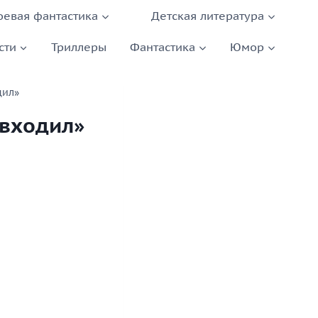
оевая фантастика
Детская литература
сти
Триллеры
Фантастика
Юмор
дил»
 входил»