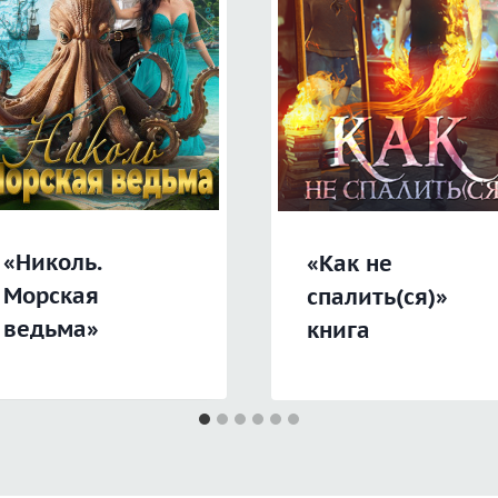
«Николь.
«Как не
Морская
спалить(ся)»
ведьма»
книга