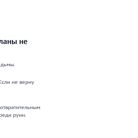
планы не
едьмы.
Если не верну
 отвратительным
реди руин.