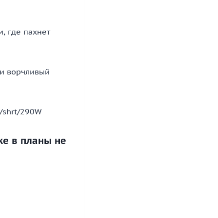
, где пахнет
 и ворчливый
m/shrt/290W
ке в планы не