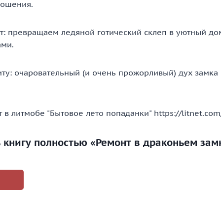
ношения.
т: превращаем ледяной готический склеп в уютный дом
ами.
ту: очаровательный (и очень прожорливый) дух замка
ет в литмобе "Бытовое лето попаданки" https://litnet.co
ь книгу полностью «Ремонт в драконьем зам