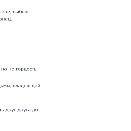
клепе, выбью
онец.
но не гордость.
едьмы, владеющей
ь друг друга до