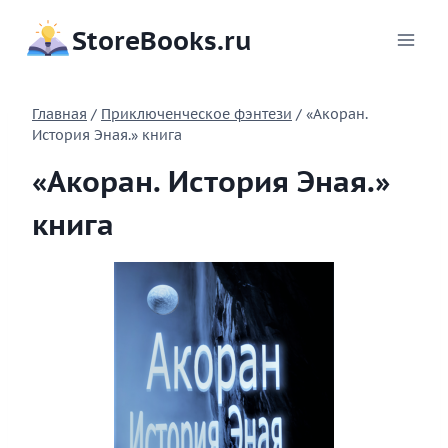
Перейти
StoreBooks.ru
к
содержимому
Главная
/
Приключенческое фэнтези
/
«Акоран.
История Эная.» книга
«Акоран. История Эная.»
книга