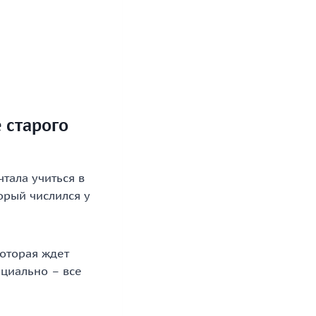
 старого
тала учиться в
орый числился у
которая ждет
циально – все