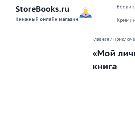
Перейти
Боевик
StoreBooks.ru
к
содержимому
Книжный онлайн магазин
Кримин
Главная
/
Приключе
«Мой лич
книга