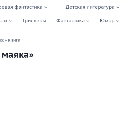
оевая фантастика
Детская литература
сти
Триллеры
Фантастика
Юмор
ка» книга
 маяка»