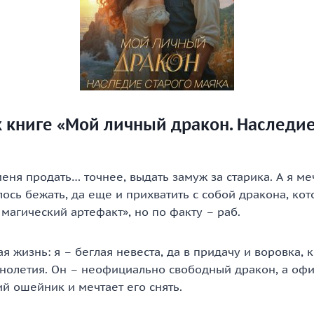
 книге «Мой личный дракон. Наследие
ня продать… точнее, выдать замуж за старика. А я меч
сь бежать, да еще и прихватить с собой дракона, кот
 магический артефакт», но по факту – раб.
ая жизнь: я – беглая невеста, да в придачу и воровка, 
нолетия. Он – неофициально свободный дракон, а офи
ий ошейник и мечтает его снять.