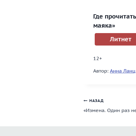
Где прочитат
маяка»
Литнет
12+
Автор:
Анна Ланц
Навигация
НАЗАД
«Измена. Один раз не
по
записям