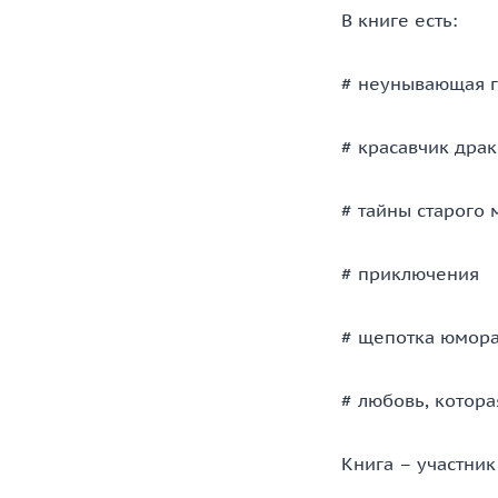
В книге есть:
# неунывающая г
# красавчик дра
# тайны старого 
# приключения
# щепотка юмор
# любовь, котора
Книга – участник 