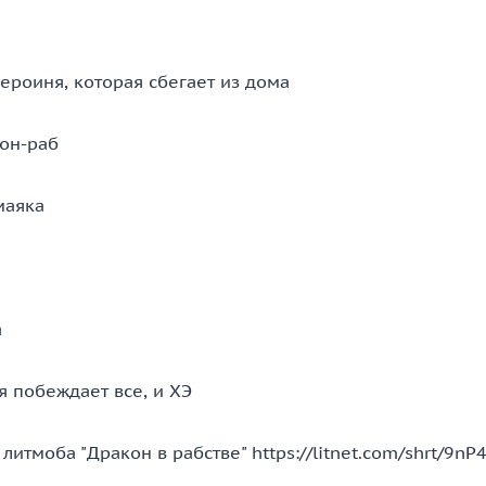
ероиня, которая сбегает из дома
кон-раб
маяка
а
я побеждает все, и ХЭ
литмоба "Дракон в рабстве" https://litnet.com/shrt/9nP