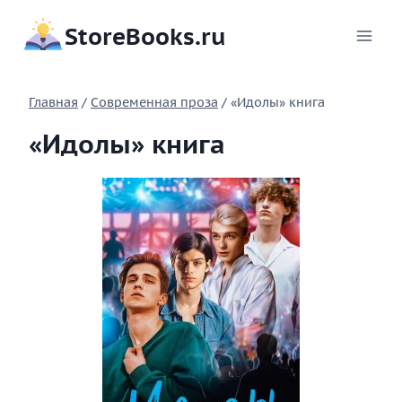
Перейти
StoreBooks.ru
к
содержимому
Главная
/
Современная проза
/
«Идолы» книга
«Идолы» книга