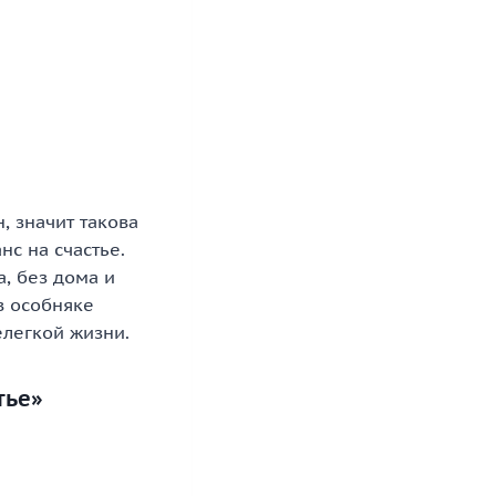
, значит такова
нс на счастье.
, без дома и
в особняке
елегкой жизни.
тье»