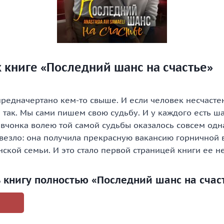
 книге «Последний шанс на счастье»
 предначертано кем-то свыше. И если человек несчастен
е так. Мы сами пишем свою судьбу. И у каждого есть ша
вчонка волею той самой судьбы оказалось совсем одна
овезло: она получила прекрасную вакансию горничной 
ской семьи. И это стало первой страницей книги ее н
ь книгу полностью «Последний шанс на счас