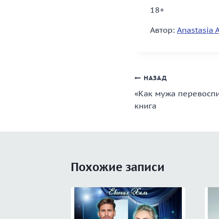
18+
Автор:
Anastasia 
Навигация
НАЗАД
«Как мужа перевоспи
по
книга
записям
Похожие записи