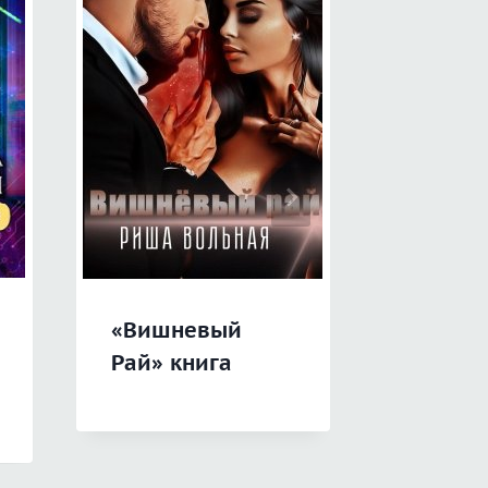
«Вишневый
«Подар
Рай» книга
счастье
2»