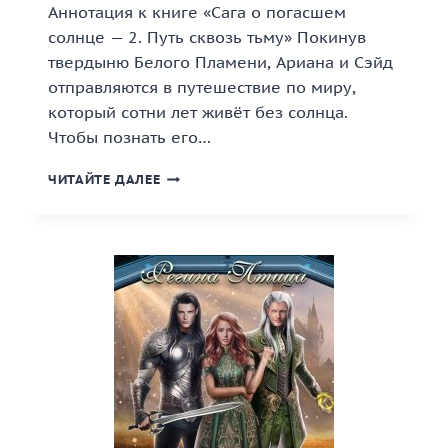
Аннотация к книге «Сага о погасшем
солнце — 2. Путь сквозь тьму» Покинув
твердыню Белого Пламени, Ариана и Сэйд
отправляются в путешествие по миру,
который сотни лет живёт без солнца.
Чтобы познать его…
«САГА
ЧИТАЙТЕ ДАЛЕЕ
О
ПОГАСШЕМ
СОЛНЦЕ
—
2.
ПУТЬ
СКВОЗЬ
ТЬМУ»
КНИГА