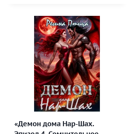
ГОСПОЖИ.
ЭПИЗОД
4.
БОЛЬ
И
НЕЖНОСТЬ»
«Демон дома Нар-Шах.
Эпизод 4. Сомнительное