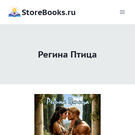
Перейти
StoreBooks.ru
к
содержимому
Регина Птица